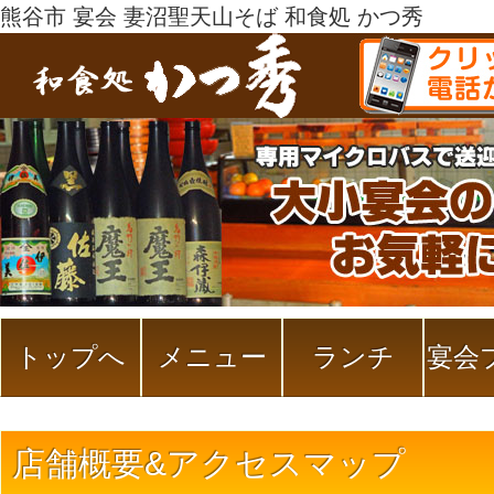
熊谷市 宴会 妻沼聖天山そば 和食処 かつ秀
トップへ
メニュー
ランチ
宴会
店舗概要&アクセスマップ